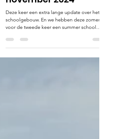
7 dec 2025
3 minuten om te lezen
Nieuwsbrief
november 2024
Deze keer een extra lange update over het
schoolgebouw. En we hebben deze zomer
voor de tweede keer een summer school
georganiseerd in het dorp in Nigeria. Lees
snel verder om te horen hoe dat ging! Het
schoolgebouw: een lang verwachte update
We komen steeds een stapje dichterbij een
schoolgebouw. In deze nieuwsbrief nemen
we jullie mee in het proces dat we het
afgelopen jaar hebben doorgemaakt. Een
schoolgebouw ontwerpen en bouwen in een
ander land gaat niet zonder slag of s