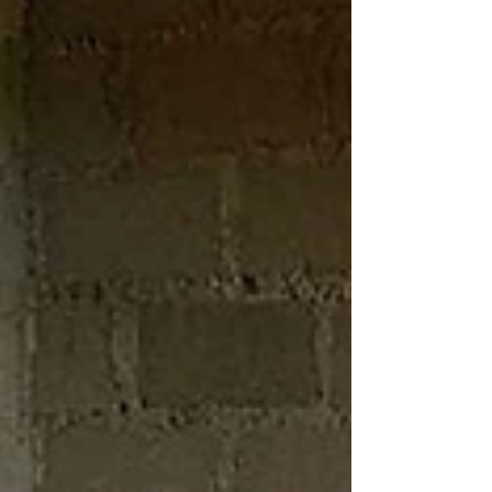
vraag of er al gebouwd wordt in Nigeria..? Je
leest het hier! Bestuursupdate We beginnen
met een bestuurlijke update. Eerder dit jaar
heeft Bas besloten om het bestuur van de
stichting te verlaten. Onder andere zijn gezin
heeft hem meer nodig, waardoor hij al
enkele tijd de